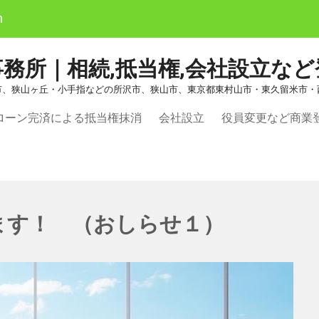
m
務所｜相続,抵当権,会社設立な
市、狭山ヶ丘・小手指などの所沢市、狭山市、東京都東村山市・東久留米市・
ローン完済による抵当権抹消
会社設立
役員変更など商業
ます！ （おしらせ１）