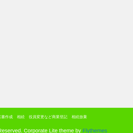
言書作成
相続
役員変更など商業登記
相続放棄
 Reserved. Corporate Lite theme by
Flythemes