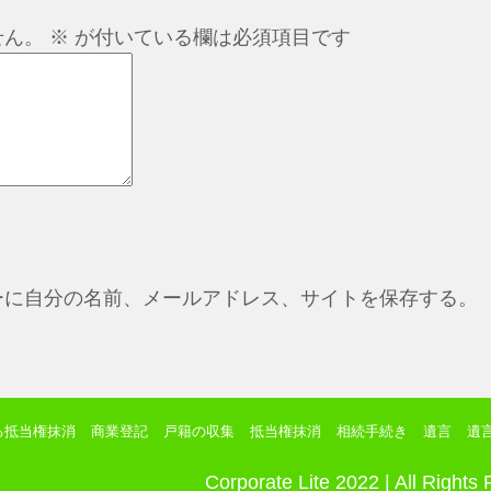
せん。
※
が付いている欄は必須項目です
ーに自分の名前、メールアドレス、サイトを保存する。
る抵当権抹消
商業登記
戸籍の収集
抵当権抹消
相続手続き
遺言
遺
Corporate Lite 2022 | All Rights