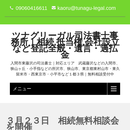
09060416611
kaoru@tunagu-legal.com
ツナグリーガル司法書士事
務所｜相続,抵当権,会社設立
など登記全般・遺言・過払
金
入間市東藤沢の司法書士｜対応エリア 武蔵藤沢などの入間市、
狭山ヶ丘・小手指などの所沢市、狭山市、東京都東村山市・東久
留米市・西東京市・小平市など１都３県｜無料相談受付中
メニュー
３月２３日 相続無料相談会
を開催