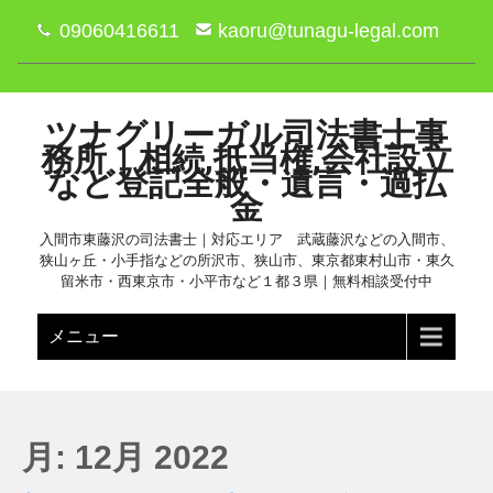
09060416611
kaoru@tunagu-legal.com
ツナグリーガル司法書士事
務所｜相続,抵当権,会社設立
など登記全般・遺言・過払
金
入間市東藤沢の司法書士｜対応エリア 武蔵藤沢などの入間市、
狭山ヶ丘・小手指などの所沢市、狭山市、東京都東村山市・東久
留米市・西東京市・小平市など１都３県｜無料相談受付中
メニュー
月:
12月 2022