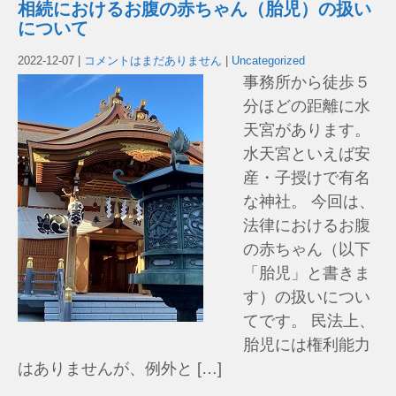
相続におけるお腹の赤ちゃん（胎児）の扱い
について
2022-12-07
|
コメントはまだありません
|
Uncategorized
事務所から徒歩５
分ほどの距離に水
天宮があります。
水天宮といえば安
産・子授けで有名
な神社。 今回は、
法律におけるお腹
の赤ちゃん（以下
「胎児」と書きま
す）の扱いについ
てです。 民法上、
胎児には権利能力
はありませんが、例外と […]