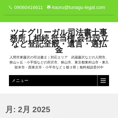
09060416611
kaoru@tunagu-legal.com
ツナグリーガル司法書士事
務所｜相続,抵当権,会社設立
など登記全般・遺言・過払
金
入間市東藤沢の司法書士｜対応エリア 武蔵藤沢などの入間市、
狭山ヶ丘・小手指などの所沢市、狭山市、東京都東村山市・東久
留米市・西東京市・小平市など１都３県｜無料相談受付中
メニュー
月:
2月 2025